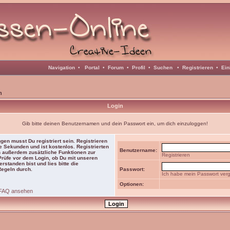
Navigation
•
Portal
•
Forum
•
Profil
•
Suchen
•
Registrieren
•
Ein
n
Login
Gib bitte deinen Benutzernamen und dein Passwort ein, um dich einzuloggen!
gen musst Du registriert sein. Registrieren
e Sekunden und ist kostenlos. Registrierten
Benutzername:
 außerdem zusätzliche Funktionen zur
Registrieren
 Prüfe vor dem Login, ob Du mit unseren
rstanden bist und lies bitte die
Regeln durch.
Passwort:
Ich habe mein Passwort ver
Optionen:
FAQ ansehen