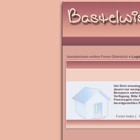
bastelwissen-online Foren-Übersicht
» Logi
Um Dich einzulog
dauert nur wenig
Benutzern stehen
Verfügung. Bitte
Forenregeln einve
bereitgestellten 
Foren Index
|