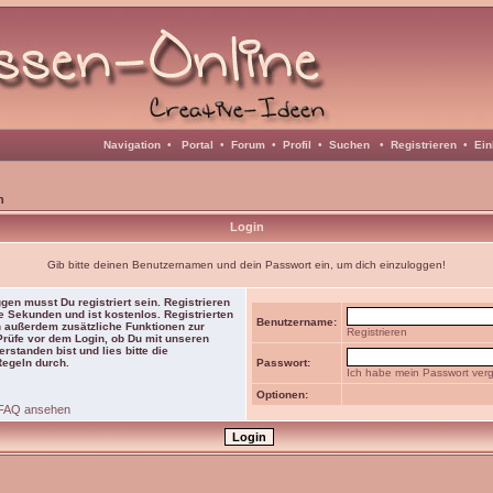
Navigation
•
Portal
•
Forum
•
Profil
•
Suchen
•
Registrieren
•
Ein
n
Login
Gib bitte deinen Benutzernamen und dein Passwort ein, um dich einzuloggen!
gen musst Du registriert sein. Registrieren
e Sekunden und ist kostenlos. Registrierten
Benutzername:
 außerdem zusätzliche Funktionen zur
Registrieren
 Prüfe vor dem Login, ob Du mit unseren
rstanden bist und lies bitte die
Regeln durch.
Passwort:
Ich habe mein Passwort ver
Optionen:
FAQ ansehen