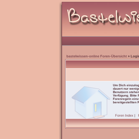
bastelwissen-online Foren-Übersicht
» Logi
Um Dich einzulog
dauert nur wenig
Benutzern stehen
Verfügung. Bitte
Forenregeln einve
bereitgestellten 
Foren Index
|