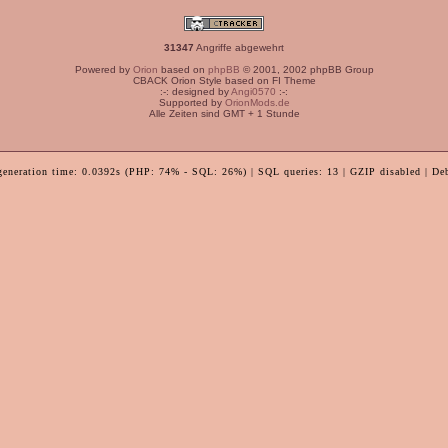
31347
Angriffe abgewehrt
Powered by
Orion
based on
phpBB
© 2001, 2002 phpBB Group
CBACK Orion Style based on FI Theme
:-: designed by
Angi0570
:-:
Supported by
OrionMods.de
Alle Zeiten sind GMT + 1 Stunde
generation time: 0.0392s (PHP: 74% - SQL: 26%) | SQL queries: 13 | GZIP disabled | De