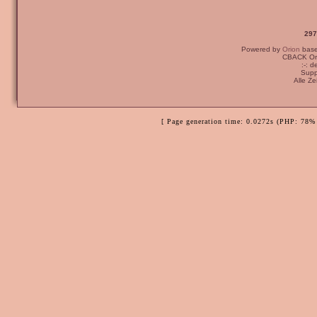
297
Powered by
Orion
bas
CBACK Ori
:-: 
Supp
Alle Z
[ Page generation time: 0.0272s (PHP: 78% 