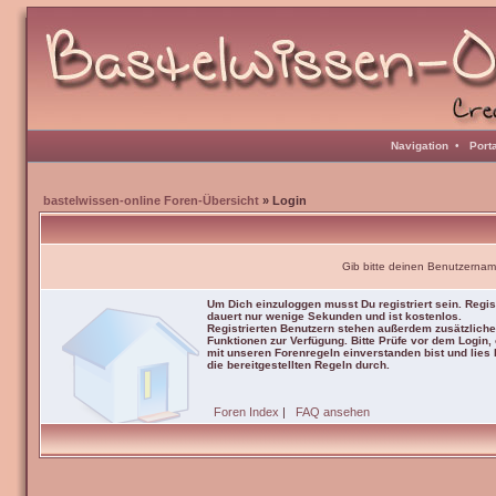
Navigation
•
Port
bastelwissen-online Foren-Übersicht
» Login
Gib bitte deinen Benutzernam
Um Dich einzuloggen musst Du registriert sein. Regis
dauert nur wenige Sekunden und ist kostenlos.
Registrierten Benutzern stehen außerdem zusätzliche
Funktionen zur Verfügung. Bitte Prüfe vor dem Login,
mit unseren Forenregeln einverstanden bist und lies b
die bereitgestellten Regeln durch.
Foren Index
|
FAQ ansehen