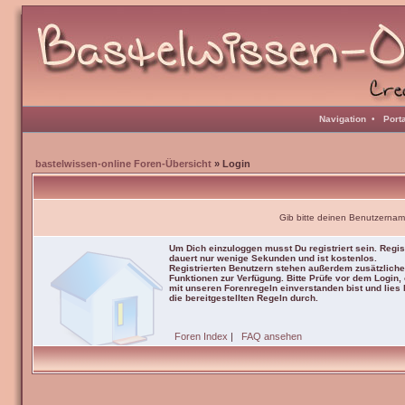
Navigation
•
Port
bastelwissen-online Foren-Übersicht
» Login
Gib bitte deinen Benutzernam
Um Dich einzuloggen musst Du registriert sein. Regis
dauert nur wenige Sekunden und ist kostenlos.
Registrierten Benutzern stehen außerdem zusätzliche
Funktionen zur Verfügung. Bitte Prüfe vor dem Login,
mit unseren Forenregeln einverstanden bist und lies b
die bereitgestellten Regeln durch.
Foren Index
|
FAQ ansehen