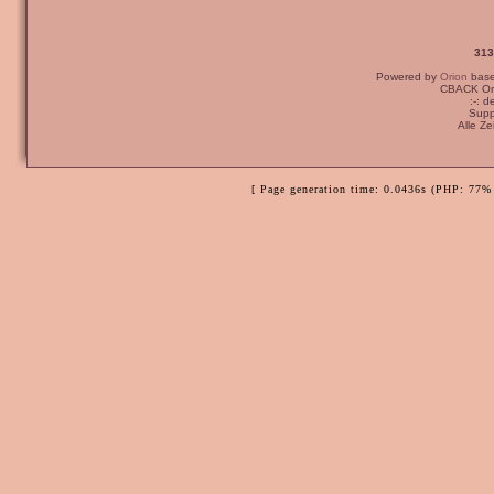
313
Powered by
Orion
bas
CBACK Ori
:-: 
Supp
Alle Z
[ Page generation time: 0.0436s (PHP: 77% 