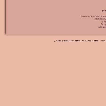
297
Powered by
Orion
bas
CBACK Ori
:-: 
Supp
Alle Z
[ Page generation time: 0.0299s (PHP: 69% 