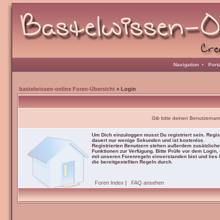
Navigation
•
Port
bastelwissen-online Foren-Übersicht
» Login
Gib bitte deinen Benutzernam
Um Dich einzuloggen musst Du registriert sein. Regis
dauert nur wenige Sekunden und ist kostenlos.
Registrierten Benutzern stehen außerdem zusätzliche
Funktionen zur Verfügung. Bitte Prüfe vor dem Login,
mit unseren Forenregeln einverstanden bist und lies b
die bereitgestellten Regeln durch.
Foren Index
|
FAQ ansehen