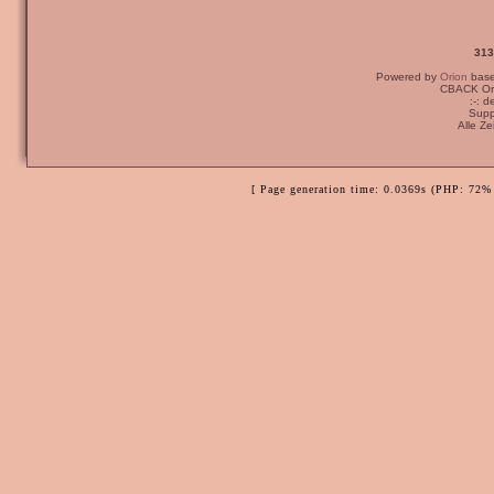
313
Powered by
Orion
bas
CBACK Ori
:-: 
Supp
Alle Z
[ Page generation time: 0.0369s (PHP: 72% 