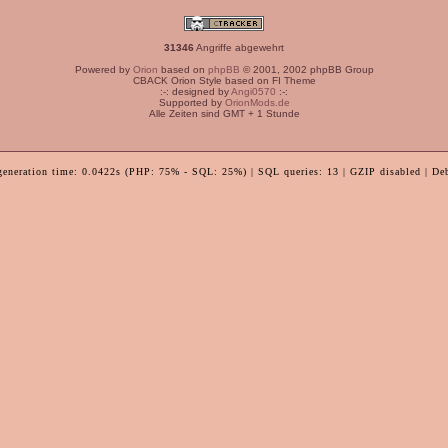
31346
Angriffe abgewehrt
Powered by
Orion
based on
phpBB
© 2001, 2002 phpBB Group
CBACK Orion Style based on FI Theme
:-: designed by
Angi0570
:-:
Supported by
OrionMods.de
Alle Zeiten sind GMT + 1 Stunde
generation time: 0.0422s (PHP: 75% - SQL: 25%) | SQL queries: 13 | GZIP disabled | De