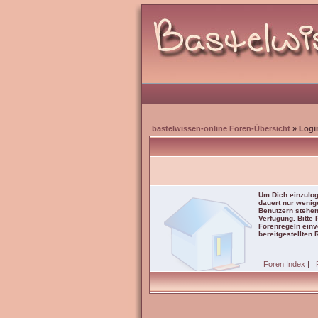
bastelwissen-online Foren-Übersicht
» Logi
Um Dich einzulog
dauert nur wenig
Benutzern stehen
Verfügung. Bitte
Forenregeln einve
bereitgestellten 
Foren Index
|