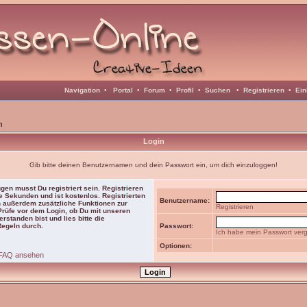
Navigation
•
Portal
•
Forum
•
Profil
•
Suchen
•
Registrieren
•
Ein
n
Login
Gib bitte deinen Benutzernamen und dein Passwort ein, um dich einzuloggen!
gen musst Du registriert sein. Registrieren
e Sekunden und ist kostenlos. Registrierten
Benutzername:
 außerdem zusätzliche Funktionen zur
Registrieren
 Prüfe vor dem Login, ob Du mit unseren
rstanden bist und lies bitte die
Regeln durch.
Passwort:
Ich habe mein Passwort ver
Optionen:
FAQ ansehen