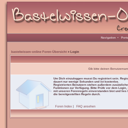
Navigation
•
Port
bastelwissen-online Foren-Übersicht
» Login
Gib bitte deinen Benutzernam
Um Dich einzuloggen musst Du registriert sein. Regis
dauert nur wenige Sekunden und ist kostenlos.
Registrierten Benutzern stehen außerdem zusätzliche
Funktionen zur Verfügung. Bitte Prüfe vor dem Login,
mit unseren Forenregeln einverstanden bist und lies b
die bereitgestellten Regeln durch.
Foren Index
|
FAQ ansehen