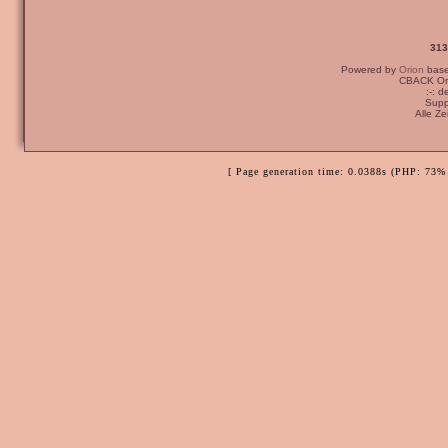
313
Powered by
Orion
bas
CBACK Ori
:-: 
Supp
Alle Z
[ Page generation time: 0.0388s (PHP: 73% 