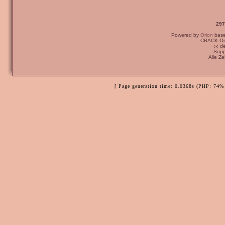
297
Powered by
Orion
bas
CBACK Ori
:-: 
Supp
Alle Z
[ Page generation time: 0.0368s (PHP: 74% 