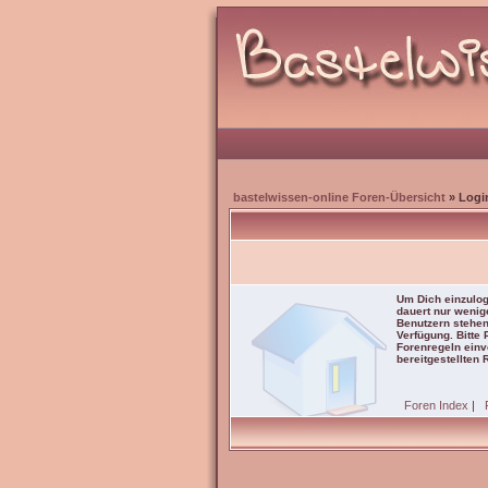
bastelwissen-online Foren-Übersicht
» Logi
Um Dich einzulog
dauert nur wenig
Benutzern stehen
Verfügung. Bitte
Forenregeln einve
bereitgestellten 
Foren Index
|