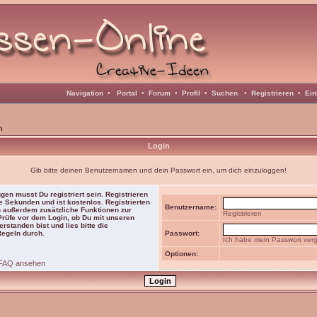
Navigation
•
Portal
•
Forum
•
Profil
•
Suchen
•
Registrieren
•
Ein
n
Login
Gib bitte deinen Benutzernamen und dein Passwort ein, um dich einzuloggen!
gen musst Du registriert sein. Registrieren
e Sekunden und ist kostenlos. Registrierten
Benutzername:
 außerdem zusätzliche Funktionen zur
Registrieren
 Prüfe vor dem Login, ob Du mit unseren
rstanden bist und lies bitte die
Regeln durch.
Passwort:
Ich habe mein Passwort ver
Optionen:
FAQ ansehen