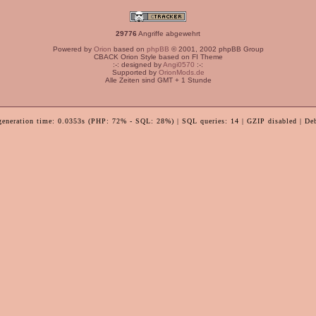
29776
Angriffe abgewehrt
Powered by
Orion
based on
phpBB
© 2001, 2002 phpBB Group
CBACK Orion Style based on FI Theme
:-: designed by
Angi0570
:-:
Supported by
OrionMods.de
Alle Zeiten sind GMT + 1 Stunde
generation time: 0.0353s (PHP: 72% - SQL: 28%) | SQL queries: 14 | GZIP disabled | De