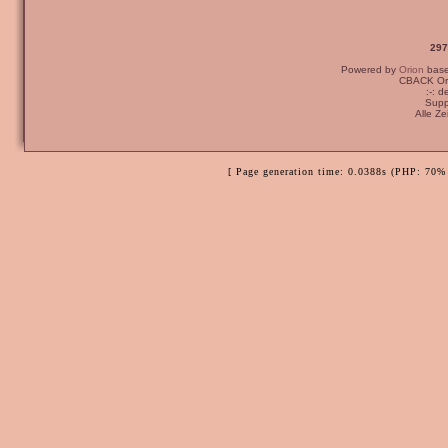
297
Powered by
Orion
bas
CBACK Ori
:-: 
Supp
Alle Z
[ Page generation time: 0.0388s (PHP: 70% 