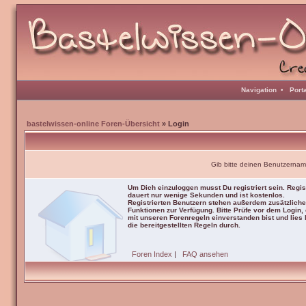
Navigation
•
Port
bastelwissen-online Foren-Übersicht
» Login
Gib bitte deinen Benutzernam
Um Dich einzuloggen musst Du registriert sein. Regis
dauert nur wenige Sekunden und ist kostenlos.
Registrierten Benutzern stehen außerdem zusätzliche
Funktionen zur Verfügung. Bitte Prüfe vor dem Login,
mit unseren Forenregeln einverstanden bist und lies b
die bereitgestellten Regeln durch.
Foren Index
|
FAQ ansehen