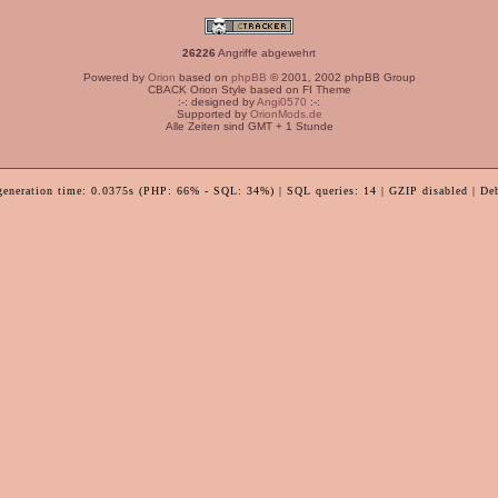
26226
Angriffe abgewehrt
Powered by
Orion
based on
phpBB
© 2001, 2002 phpBB Group
CBACK Orion Style based on FI Theme
:-: designed by
Angi0570
:-:
Supported by
OrionMods.de
Alle Zeiten sind GMT + 1 Stunde
generation time: 0.0375s (PHP: 66% - SQL: 34%) | SQL queries: 14 | GZIP disabled | De