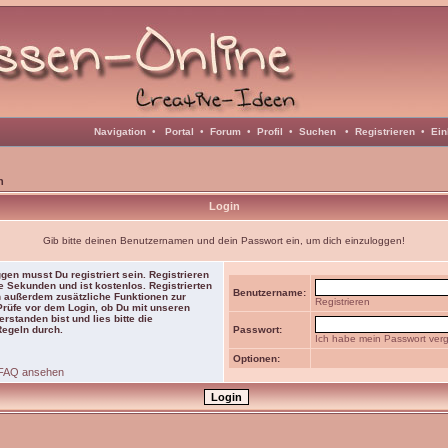
Navigation
•
Portal
•
Forum
•
Profil
•
Suchen
•
Registrieren
•
Ein
n
Login
Gib bitte deinen Benutzernamen und dein Passwort ein, um dich einzuloggen!
gen musst Du registriert sein. Registrieren
e Sekunden und ist kostenlos. Registrierten
Benutzername:
 außerdem zusätzliche Funktionen zur
Registrieren
 Prüfe vor dem Login, ob Du mit unseren
rstanden bist und lies bitte die
Regeln durch.
Passwort:
Ich habe mein Passwort ver
Optionen:
FAQ ansehen