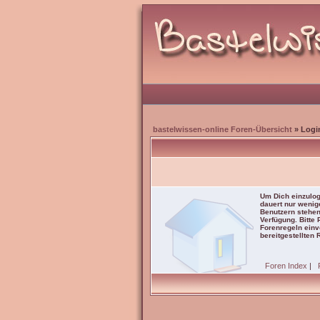
bastelwissen-online Foren-Übersicht
» Logi
Um Dich einzulog
dauert nur wenig
Benutzern stehen
Verfügung. Bitte
Forenregeln einve
bereitgestellten 
Foren Index
|