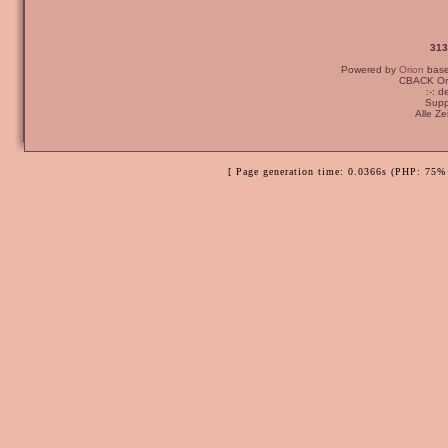
313
Powered by
Orion
bas
CBACK Ori
:-: 
Supp
Alle Z
[ Page generation time: 0.0366s (PHP: 75% 