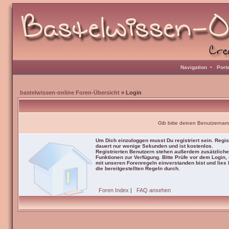
Navigation
•
Port
bastelwissen-online Foren-Übersicht
» Login
Gib bitte deinen Benutzernam
Um Dich einzuloggen musst Du registriert sein. Regis
dauert nur wenige Sekunden und ist kostenlos.
Registrierten Benutzern stehen außerdem zusätzliche
Funktionen zur Verfügung. Bitte Prüfe vor dem Login,
mit unseren Forenregeln einverstanden bist und lies b
die bereitgestellten Regeln durch.
Foren Index
|
FAQ ansehen