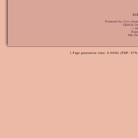
313
Powered by
Orion
bas
CBACK Ori
:-: 
Supp
Alle Z
[ Page generation time: 0.0436s (PHP: 67% 