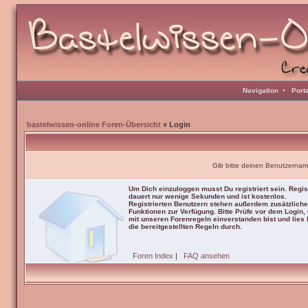
Navigation
•
Port
bastelwissen-online Foren-Übersicht
» Login
Gib bitte deinen Benutzernam
Um Dich einzuloggen musst Du registriert sein. Regis
dauert nur wenige Sekunden und ist kostenlos.
Registrierten Benutzern stehen außerdem zusätzliche
Funktionen zur Verfügung. Bitte Prüfe vor dem Login,
mit unseren Forenregeln einverstanden bist und lies b
die bereitgestellten Regeln durch.
Foren Index
|
FAQ ansehen