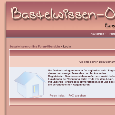
Navigation
•
Port
bastelwissen-online Foren-Übersicht
» Login
Gib bitte deinen Benutzernam
Um Dich einzuloggen musst Du registriert sein. Regis
dauert nur wenige Sekunden und ist kostenlos.
Registrierten Benutzern stehen außerdem zusätzliche
Funktionen zur Verfügung. Bitte Prüfe vor dem Login,
mit unseren Forenregeln einverstanden bist und lies b
die bereitgestellten Regeln durch.
Foren Index
|
FAQ ansehen