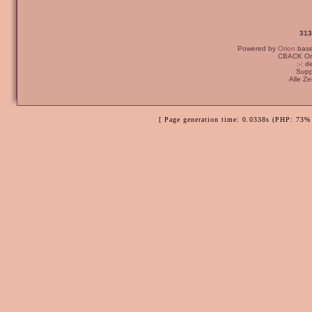
313
Powered by
Orion
bas
CBACK Ori
:-: 
Supp
Alle Z
[ Page generation time: 0.0338s (PHP: 73% 