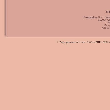
272
Powered by
Orion
bas
CBACK Ori
:-: 
Supp
Alle Z
[ Page generation time: 0.03s (PHP: 62% 