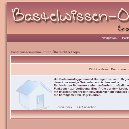
Navigation
•
Port
bastelwissen-online Foren-Übersicht
» Login
Gib bitte deinen Benutzernam
Um Dich einzuloggen musst Du registriert sein. Regis
dauert nur wenige Sekunden und ist kostenlos.
Registrierten Benutzern stehen außerdem zusätzliche
Funktionen zur Verfügung. Bitte Prüfe vor dem Login,
mit unseren Forenregeln einverstanden bist und lies b
die bereitgestellten Regeln durch.
Foren Index
|
FAQ ansehen