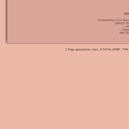
262
Powered by
Orion
bas
CBACK Ori
:-: 
Supp
Alle Z
[ Page generation time: 0.0474s (PHP: 70% 