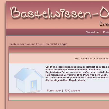
Navigation
•
Port
bastelwissen-online Foren-Übersicht
» Login
Gib bitte deinen Benutzernam
Um Dich einzuloggen musst Du registriert sein. Regis
dauert nur wenige Sekunden und ist kostenlos.
Registrierten Benutzern stehen außerdem zusätzliche
Funktionen zur Verfügung. Bitte Prüfe vor dem Login,
mit unseren Forenregeln einverstanden bist und lies b
die bereitgestellten Regeln durch.
Foren Index
|
FAQ ansehen