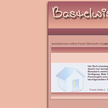
bastelwissen-online Foren-Übersicht
» Logi
Um Dich einzulog
dauert nur wenig
Benutzern stehen
Verfügung. Bitte
Forenregeln einve
bereitgestellten 
Foren Index
|