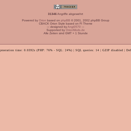
31346
Angriffe abgewehrt
Powered by
Orion
based on
phpBB
© 2001, 2002 phpBB Group
CBACK Orion Style based on FI Theme
:-: designed by
Angi0570
:-:
Supported by
OrionMods.de
Alle Zeiten sind GMT + 1 Stunde
generation time: 0.0392s (PHP: 76% - SQL: 24%) | SQL queries: 14 | GZIP disabled | De