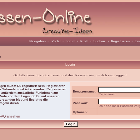
Navigation
•
Portal
•
Forum
•
Profil
•
Suchen
•
Registrieren
•
Ein
n
Login
Gib bitte deinen Benutzernamen und dein Passwort ein, um dich einzuloggen!
gen musst Du registriert sein. Registrieren
e Sekunden und ist kostenlos. Registrierten
Benutzername:
 außerdem zusätzliche Funktionen zur
Registrieren
 Prüfe vor dem Login, ob Du mit unseren
rstanden bist und lies bitte die
Regeln durch.
Passwort:
Ich habe mein Passwort ver
Optionen:
FAQ ansehen