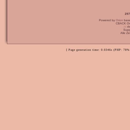
297
Powered by
Orion
bas
CBACK Ori
:-: 
Supp
Alle Z
[ Page generation time: 0.0346s (PHP: 78% 