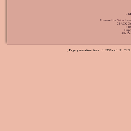
313
Powered by
Orion
bas
CBACK Ori
:-: 
Supp
Alle Z
[ Page generation time: 0.0396s (PHP: 72% 