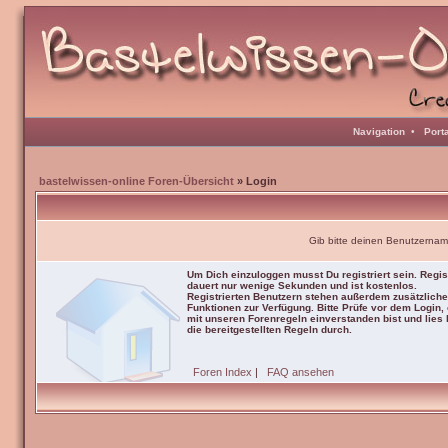
Navigation
•
Port
bastelwissen-online Foren-Übersicht
» Login
Gib bitte deinen Benutzernam
Um Dich einzuloggen musst Du registriert sein. Regis
dauert nur wenige Sekunden und ist kostenlos.
Registrierten Benutzern stehen außerdem zusätzliche
Funktionen zur Verfügung. Bitte Prüfe vor dem Login,
mit unseren Forenregeln einverstanden bist und lies b
die bereitgestellten Regeln durch.
Foren Index
|
FAQ ansehen