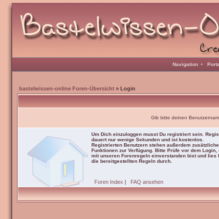
Navigation
•
Port
bastelwissen-online Foren-Übersicht
» Login
Gib bitte deinen Benutzernam
Um Dich einzuloggen musst Du registriert sein. Regis
dauert nur wenige Sekunden und ist kostenlos.
Registrierten Benutzern stehen außerdem zusätzliche
Funktionen zur Verfügung. Bitte Prüfe vor dem Login,
mit unseren Forenregeln einverstanden bist und lies b
die bereitgestellten Regeln durch.
Foren Index
|
FAQ ansehen