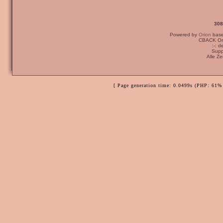
308
Powered by
Orion
bas
CBACK Ori
:-: 
Supp
Alle Z
[ Page generation time: 0.0499s (PHP: 61% 