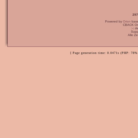
297
Powered by
Orion
bas
CBACK Ori
:-: 
Supp
Alle Z
[ Page generation time: 0.0471s (PHP: 78% 