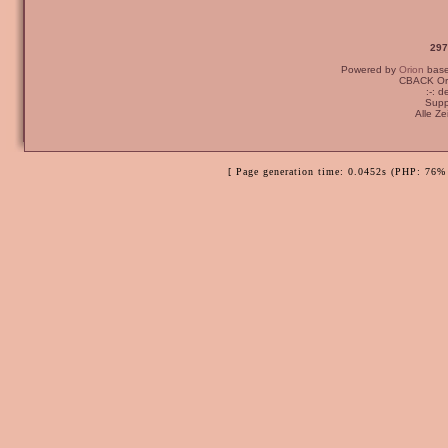
297
Powered by
Orion
bas
CBACK Ori
:-: 
Supp
Alle Z
[ Page generation time: 0.0452s (PHP: 76% 