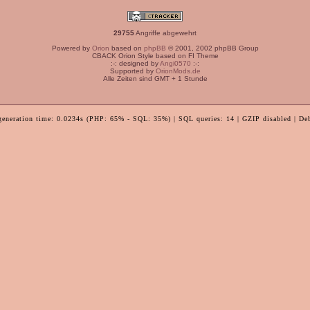
29755
Angriffe abgewehrt
Powered by
Orion
based on
phpBB
© 2001, 2002 phpBB Group
CBACK Orion Style based on FI Theme
:-: designed by
Angi0570
:-:
Supported by
OrionMods.de
Alle Zeiten sind GMT + 1 Stunde
generation time: 0.0234s (PHP: 65% - SQL: 35%) | SQL queries: 14 | GZIP disabled | De