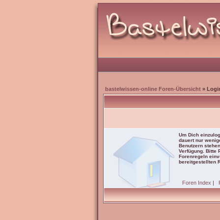
bastelwissen-online Foren-Übersicht
» Logi
Um Dich einzulog
dauert nur wenig
Benutzern stehen
Verfügung. Bitte
Forenregeln einve
bereitgestellten 
Foren Index
|