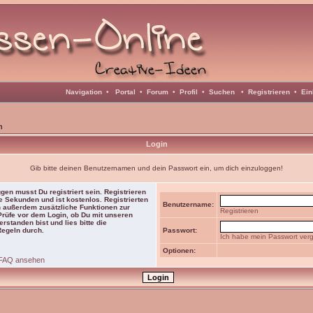
Navigation
•
Portal
•
Forum
•
Profil
•
Suchen
•
Registrieren
•
Ein
n
Login
Gib bitte deinen Benutzernamen und dein Passwort ein, um dich einzuloggen!
gen musst Du registriert sein. Registrieren
e Sekunden und ist kostenlos. Registrierten
Benutzername:
 außerdem zusätzliche Funktionen zur
Registrieren
 Prüfe vor dem Login, ob Du mit unseren
rstanden bist und lies bitte die
Regeln durch.
Passwort:
Ich habe mein Passwort ver
Optionen:
FAQ ansehen