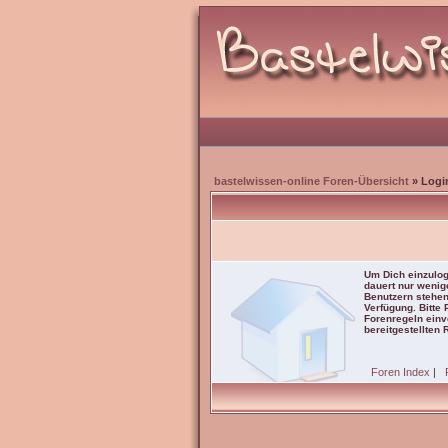
bastelwissen-online Foren-Übersicht
» Logi
Um Dich einzulog
dauert nur wenig
Benutzern stehen
Verfügung. Bitte
Forenregeln einve
bereitgestellten 
Foren Index
|