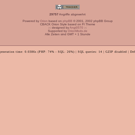
29757
Angriffe abgewehrt
Powered by
Orion
based on
phpBB
© 2001, 2002 phpBB Group
CBACK Orion Style based on FI Theme
:-: designed by
Angi0570
:-:
Supported by
OrionMods.de
Alle Zeiten sind GMT + 1 Stunde
generation time: 0.0386s (PHP: 74% - SQL: 26%) | SQL queries: 14 | GZIP disabled | De