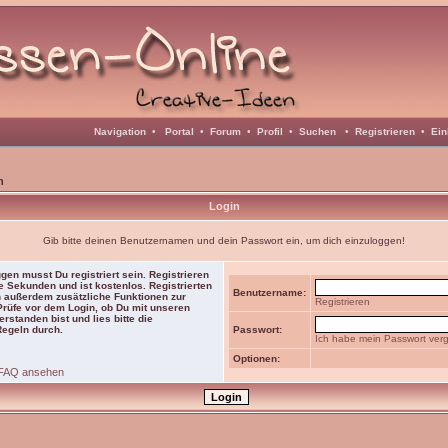
Navigation
•
Portal
•
Forum
•
Profil
•
Suchen
•
Registrieren
•
Ein
n
Login
Gib bitte deinen Benutzernamen und dein Passwort ein, um dich einzuloggen!
gen musst Du registriert sein. Registrieren
e Sekunden und ist kostenlos. Registrierten
Benutzername:
 außerdem zusätzliche Funktionen zur
Registrieren
 Prüfe vor dem Login, ob Du mit unseren
rstanden bist und lies bitte die
Regeln durch.
Passwort:
Ich habe mein Passwort ver
Optionen:
FAQ ansehen