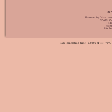
297
Powered by
Orion
bas
CBACK Ori
:-: 
Supp
Alle Z
[ Page generation time: 0.039s (PHP: 76% 