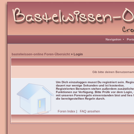
Navigation
•
Port
bastelwissen-online Foren-Übersicht
» Login
Gib bitte deinen Benutzernam
Um Dich einzuloggen musst Du registriert sein. Regis
dauert nur wenige Sekunden und ist kostenlos.
Registrierten Benutzern stehen außerdem zusätzliche
Funktionen zur Verfügung. Bitte Prüfe vor dem Login,
mit unseren Forenregeln einverstanden bist und lies b
die bereitgestellten Regeln durch.
Foren Index
|
FAQ ansehen