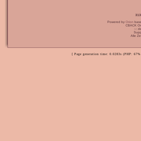
313
Powered by
Orion
bas
CBACK Ori
:-: 
Supp
Alle Z
[ Page generation time: 0.0283s (PHP: 67% 