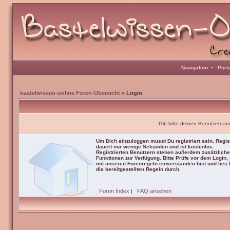
Navigation
•
Port
bastelwissen-online Foren-Übersicht
» Login
Gib bitte deinen Benutzernam
Um Dich einzuloggen musst Du registriert sein. Regis
dauert nur wenige Sekunden und ist kostenlos.
Registrierten Benutzern stehen außerdem zusätzliche
Funktionen zur Verfügung. Bitte Prüfe vor dem Login,
mit unseren Forenregeln einverstanden bist und lies b
die bereitgestellten Regeln durch.
Foren Index
|
FAQ ansehen