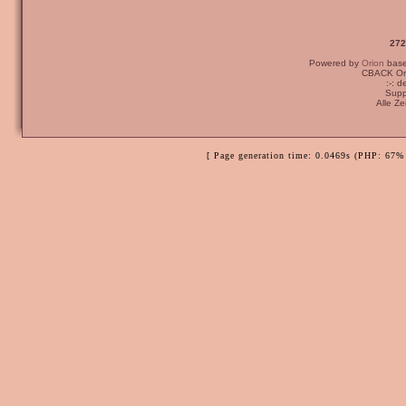
272
Powered by
Orion
bas
CBACK Ori
:-: 
Supp
Alle Z
[ Page generation time: 0.0469s (PHP: 67% 