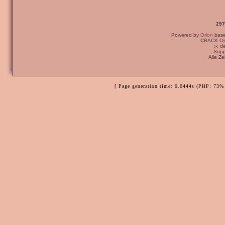
297
Powered by
Orion
bas
CBACK Ori
:-: 
Supp
Alle Z
[ Page generation time: 0.0444s (PHP: 73% 