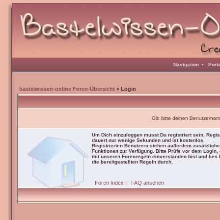
Navigation
•
Port
bastelwissen-online Foren-Übersicht
» Login
Gib bitte deinen Benutzernam
Um Dich einzuloggen musst Du registriert sein. Regis
dauert nur wenige Sekunden und ist kostenlos.
Registrierten Benutzern stehen außerdem zusätzliche
Funktionen zur Verfügung. Bitte Prüfe vor dem Login,
mit unseren Forenregeln einverstanden bist und lies b
die bereitgestellten Regeln durch.
Foren Index
|
FAQ ansehen