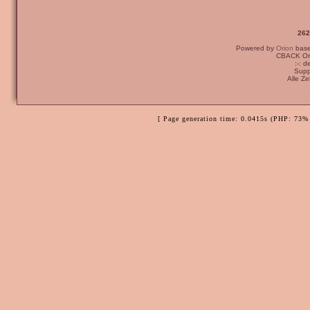
262
Powered by
Orion
bas
CBACK Ori
:-: 
Supp
Alle Z
[ Page generation time: 0.0415s (PHP: 73% 