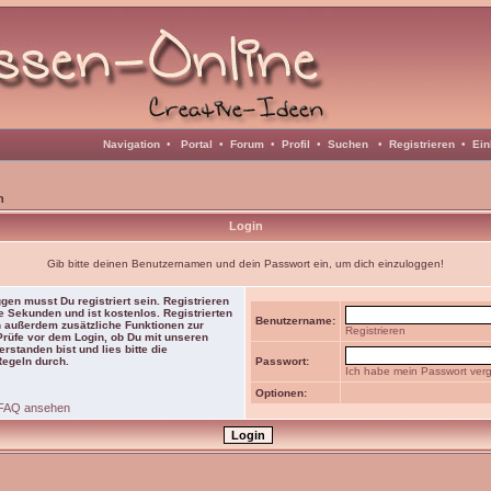
Navigation
•
Portal
•
Forum
•
Profil
•
Suchen
•
Registrieren
•
Ein
n
Login
Gib bitte deinen Benutzernamen und dein Passwort ein, um dich einzuloggen!
gen musst Du registriert sein. Registrieren
e Sekunden und ist kostenlos. Registrierten
Benutzername:
 außerdem zusätzliche Funktionen zur
Registrieren
 Prüfe vor dem Login, ob Du mit unseren
rstanden bist und lies bitte die
Regeln durch.
Passwort:
Ich habe mein Passwort ver
Optionen:
FAQ ansehen