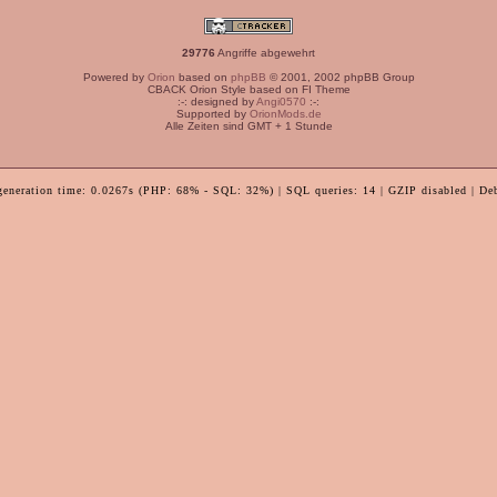
29776
Angriffe abgewehrt
Powered by
Orion
based on
phpBB
© 2001, 2002 phpBB Group
CBACK Orion Style based on FI Theme
:-: designed by
Angi0570
:-:
Supported by
OrionMods.de
Alle Zeiten sind GMT + 1 Stunde
generation time: 0.0267s (PHP: 68% - SQL: 32%) | SQL queries: 14 | GZIP disabled | De