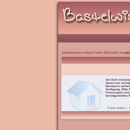
bastelwissen-online Foren-Übersicht
» Logi
Um Dich einzulog
dauert nur wenig
Benutzern stehen
Verfügung. Bitte
Forenregeln einve
bereitgestellten 
Foren Index
|