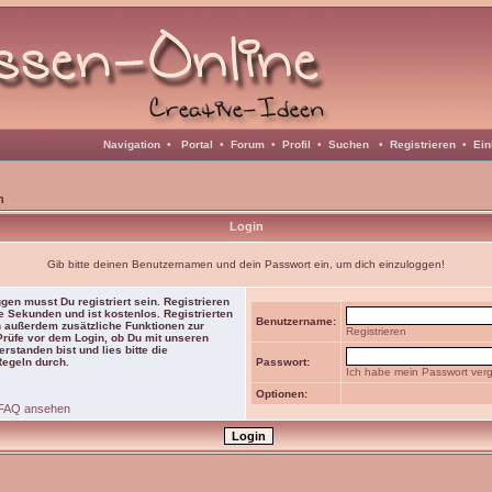
Navigation
•
Portal
•
Forum
•
Profil
•
Suchen
•
Registrieren
•
Ein
n
Login
Gib bitte deinen Benutzernamen und dein Passwort ein, um dich einzuloggen!
gen musst Du registriert sein. Registrieren
e Sekunden und ist kostenlos. Registrierten
Benutzername:
 außerdem zusätzliche Funktionen zur
Registrieren
 Prüfe vor dem Login, ob Du mit unseren
rstanden bist und lies bitte die
Regeln durch.
Passwort:
Ich habe mein Passwort ver
Optionen:
FAQ ansehen