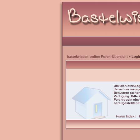
bastelwissen-online Foren-Übersicht
» Logi
Um Dich einzulog
dauert nur wenig
Benutzern stehen
Verfügung. Bitte
Forenregeln einve
bereitgestellten 
Foren Index
|