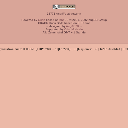
29776
Angriffe abgewehrt
Powered by
Orion
based on
phpBB
© 2001, 2002 phpBB Group
CBACK Orion Style based on FI Theme
:-: designed by
Angi0570
:-:
Supported by
OrionMods.de
Alle Zeiten sind GMT + 1 Stunde
generation time: 0.0365s (PHP: 78% - SQL: 22%) | SQL queries: 14 | GZIP disabled | De