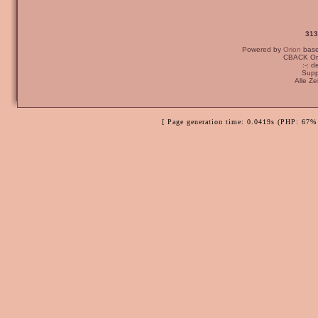
313
Powered by
Orion
bas
CBACK Ori
:-: 
Supp
Alle Z
[ Page generation time: 0.0419s (PHP: 67% 