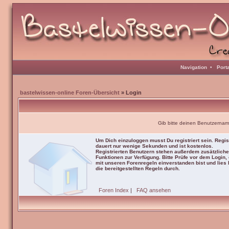
Navigation
•
Port
bastelwissen-online Foren-Übersicht
» Login
Gib bitte deinen Benutzernam
Um Dich einzuloggen musst Du registriert sein. Regis
dauert nur wenige Sekunden und ist kostenlos.
Registrierten Benutzern stehen außerdem zusätzliche
Funktionen zur Verfügung. Bitte Prüfe vor dem Login,
mit unseren Forenregeln einverstanden bist und lies b
die bereitgestellten Regeln durch.
Foren Index
|
FAQ ansehen