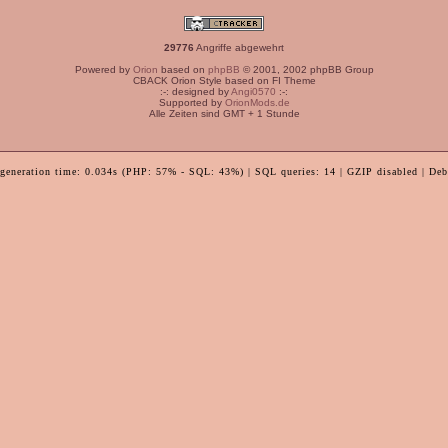
29776
Angriffe abgewehrt
Powered by
Orion
based on
phpBB
© 2001, 2002 phpBB Group
CBACK Orion Style based on FI Theme
:-: designed by
Angi0570
:-:
Supported by
OrionMods.de
Alle Zeiten sind GMT + 1 Stunde
 generation time: 0.034s (PHP: 57% - SQL: 43%) | SQL queries: 14 | GZIP disabled | Deb