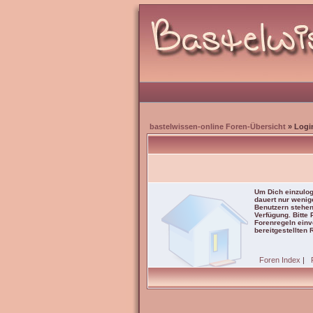
bastelwissen-online Foren-Übersicht
» Logi
Um Dich einzulog
dauert nur wenig
Benutzern stehen
Verfügung. Bitte
Forenregeln einve
bereitgestellten 
Foren Index
|