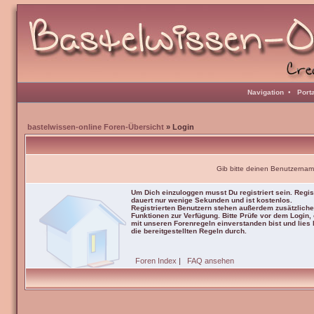
Navigation
•
Port
bastelwissen-online Foren-Übersicht
» Login
Gib bitte deinen Benutzernam
Um Dich einzuloggen musst Du registriert sein. Regis
dauert nur wenige Sekunden und ist kostenlos.
Registrierten Benutzern stehen außerdem zusätzliche
Funktionen zur Verfügung. Bitte Prüfe vor dem Login,
mit unseren Forenregeln einverstanden bist und lies b
die bereitgestellten Regeln durch.
Foren Index
|
FAQ ansehen