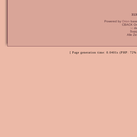
313
Powered by
Orion
bas
CBACK Ori
:-: 
Supp
Alle Z
[ Page generation time: 0.0401s (PHP: 72% 