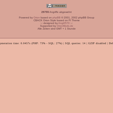
29755
Angriffe abgewehrt
Powered by
Orion
based on
phpBB
© 2001, 2002 phpBB Group
CBACK Orion Style based on FI Theme
:-: designed by
Angi0570
:-:
Supported by
OrionMods.de
Alle Zeiten sind GMT + 1 Stunde
generation time: 0.0457s (PHP: 73% - SQL: 27%) | SQL queries: 14 | GZIP disabled | De