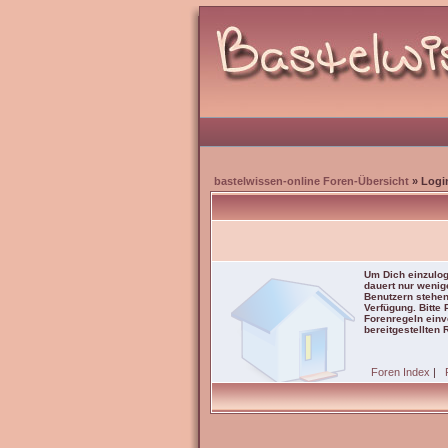
bastelwissen-online Foren-Übersicht
» Logi
Um Dich einzulog
dauert nur wenig
Benutzern stehen
Verfügung. Bitte
Forenregeln einve
bereitgestellten 
Foren Index
|