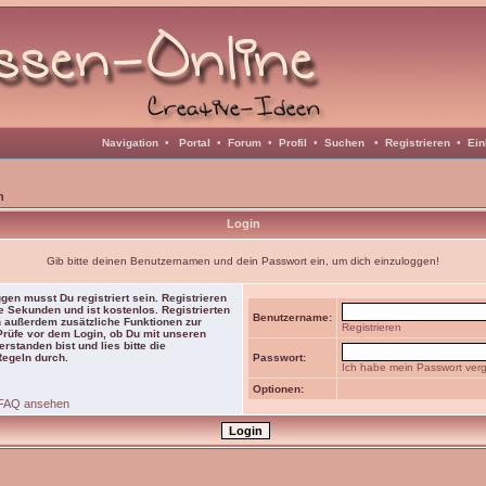
Navigation
•
Portal
•
Forum
•
Profil
•
Suchen
•
Registrieren
•
Ein
n
Login
Gib bitte deinen Benutzernamen und dein Passwort ein, um dich einzuloggen!
gen musst Du registriert sein. Registrieren
e Sekunden und ist kostenlos. Registrierten
Benutzername:
 außerdem zusätzliche Funktionen zur
Registrieren
 Prüfe vor dem Login, ob Du mit unseren
rstanden bist und lies bitte die
Regeln durch.
Passwort:
Ich habe mein Passwort ver
Optionen:
FAQ ansehen