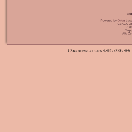
288
Powered by
Orion
bas
CBACK Ori
:-: 
Supp
Alle Z
[ Page generation time: 0.057s (PHP: 69% 