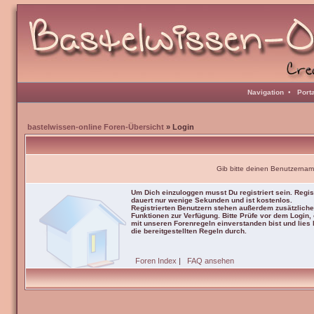
Navigation
•
Port
bastelwissen-online Foren-Übersicht
» Login
Gib bitte deinen Benutzernam
Um Dich einzuloggen musst Du registriert sein. Regis
dauert nur wenige Sekunden und ist kostenlos.
Registrierten Benutzern stehen außerdem zusätzliche
Funktionen zur Verfügung. Bitte Prüfe vor dem Login,
mit unseren Forenregeln einverstanden bist und lies b
die bereitgestellten Regeln durch.
Foren Index
|
FAQ ansehen