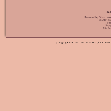
313
Powered by
Orion
bas
CBACK Ori
:-: 
Supp
Alle Z
[ Page generation time: 0.0336s (PHP: 67% 