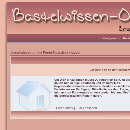
Navigation
•
Port
bastelwissen-online Foren-Übersicht
» Login
Gib bitte deinen Benutzernam
Um Dich einzuloggen musst Du registriert sein. Regis
dauert nur wenige Sekunden und ist kostenlos.
Registrierten Benutzern stehen außerdem zusätzliche
Funktionen zur Verfügung. Bitte Prüfe vor dem Login,
mit unseren Forenregeln einverstanden bist und lies b
die bereitgestellten Regeln durch.
Foren Index
|
FAQ ansehen