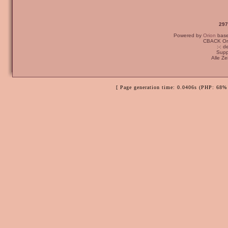
297
Powered by
Orion
bas
CBACK Ori
:-: 
Supp
Alle Z
[ Page generation time: 0.0406s (PHP: 68% 