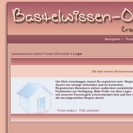
Navigation
•
Port
bastelwissen-online Foren-Übersicht
» Login
Gib bitte deinen Benutzernam
Um Dich einzuloggen musst Du registriert sein. Regis
dauert nur wenige Sekunden und ist kostenlos.
Registrierten Benutzern stehen außerdem zusätzliche
Funktionen zur Verfügung. Bitte Prüfe vor dem Login,
mit unseren Forenregeln einverstanden bist und lies b
die bereitgestellten Regeln durch.
Foren Index
|
FAQ ansehen