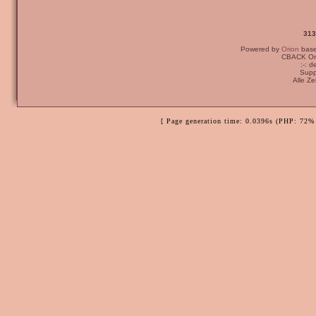
313
Powered by
Orion
bas
CBACK Ori
:-: 
Supp
Alle Z
[ Page generation time: 0.0396s (PHP: 72% 