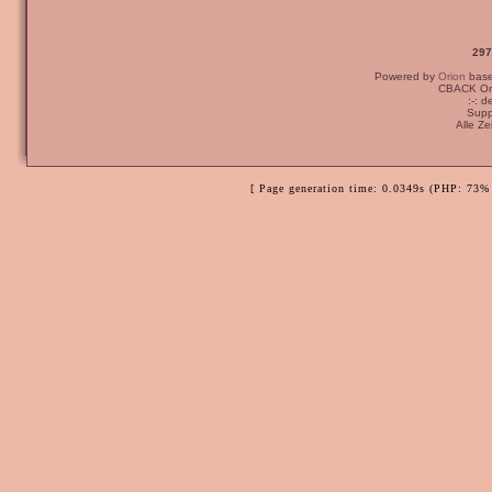
297
Powered by
Orion
bas
CBACK Ori
:-: 
Supp
Alle Z
[ Page generation time: 0.0349s (PHP: 73% 