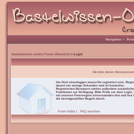
Navigation
•
Port
bastelwissen-online Foren-Übersicht
» Login
Gib bitte deinen Benutzernam
Um Dich einzuloggen musst Du registriert sein. Regis
dauert nur wenige Sekunden und ist kostenlos.
Registrierten Benutzern stehen außerdem zusätzliche
Funktionen zur Verfügung. Bitte Prüfe vor dem Login,
mit unseren Forenregeln einverstanden bist und lies b
die bereitgestellten Regeln durch.
Foren Index
|
FAQ ansehen