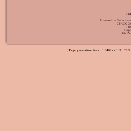
313
Powered by
Orion
bas
CBACK Ori
:-: 
Supp
Alle Z
[ Page generation time: 0.0487s (PHP: 72% 