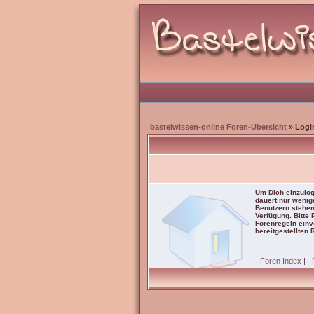
bastelwissen-online Foren-Übersicht
» Logi
Um Dich einzulog
dauert nur wenig
Benutzern stehen
Verfügung. Bitte
Forenregeln einve
bereitgestellten 
Foren Index
|