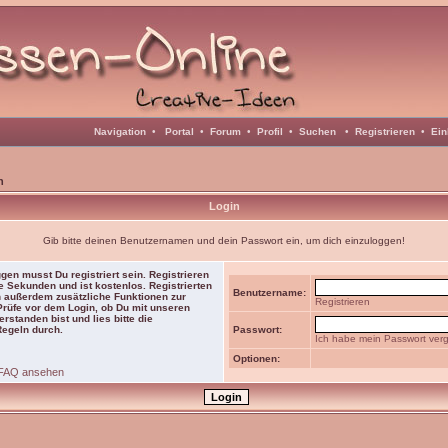
Navigation
•
Portal
•
Forum
•
Profil
•
Suchen
•
Registrieren
•
Ein
n
Login
Gib bitte deinen Benutzernamen und dein Passwort ein, um dich einzuloggen!
gen musst Du registriert sein. Registrieren
e Sekunden und ist kostenlos. Registrierten
Benutzername:
 außerdem zusätzliche Funktionen zur
Registrieren
 Prüfe vor dem Login, ob Du mit unseren
rstanden bist und lies bitte die
Regeln durch.
Passwort:
Ich habe mein Passwort ver
Optionen:
FAQ ansehen