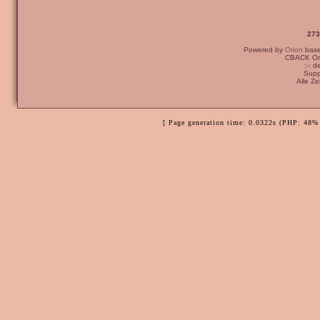
273
Powered by
Orion
bas
CBACK Ori
:-: 
Supp
Alle Z
[ Page generation time: 0.0322s (PHP: 48% 