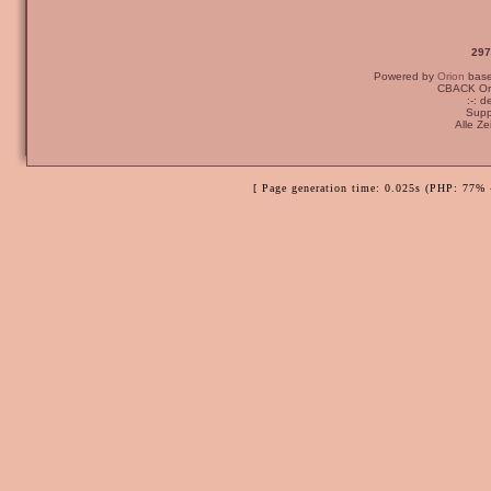
297
Powered by
Orion
bas
CBACK Ori
:-: 
Supp
Alle Z
[ Page generation time: 0.025s (PHP: 77% 