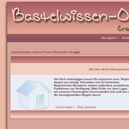
Navigation
•
Port
bastelwissen-online Foren-Übersicht
» Login
Gib bitte deinen Benutzernam
Um Dich einzuloggen musst Du registriert sein. Regis
dauert nur wenige Sekunden und ist kostenlos.
Registrierten Benutzern stehen außerdem zusätzliche
Funktionen zur Verfügung. Bitte Prüfe vor dem Login,
mit unseren Forenregeln einverstanden bist und lies b
die bereitgestellten Regeln durch.
Foren Index
|
FAQ ansehen