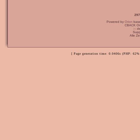
297
Powered by
Orion
bas
CBACK Ori
:-: 
Supp
Alle Z
[ Page generation time: 0.0406s (PHP: 62% 