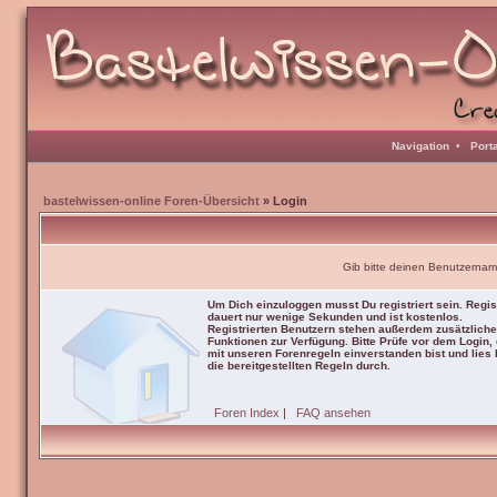
Navigation
•
Port
bastelwissen-online Foren-Übersicht
» Login
Gib bitte deinen Benutzernam
Um Dich einzuloggen musst Du registriert sein. Regis
dauert nur wenige Sekunden und ist kostenlos.
Registrierten Benutzern stehen außerdem zusätzliche
Funktionen zur Verfügung. Bitte Prüfe vor dem Login,
mit unseren Forenregeln einverstanden bist und lies b
die bereitgestellten Regeln durch.
Foren Index
|
FAQ ansehen