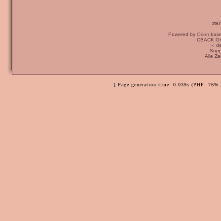
297
Powered by
Orion
bas
CBACK Ori
:-: 
Supp
Alle Z
[ Page generation time: 0.039s (PHP: 76% 