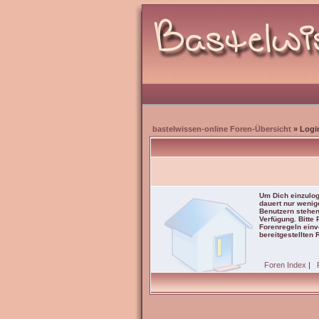
bastelwissen-online Foren-Übersicht
» Logi
Um Dich einzulog
dauert nur wenig
Benutzern stehen
Verfügung. Bitte
Forenregeln einve
bereitgestellten 
Foren Index
|