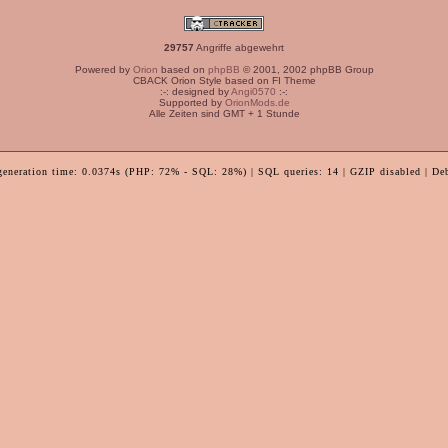
29757
Angriffe abgewehrt
Powered by
Orion
based on
phpBB
© 2001, 2002 phpBB Group
CBACK Orion Style based on FI Theme
:-: designed by
Angi0570
:-:
Supported by
OrionMods.de
Alle Zeiten sind GMT + 1 Stunde
generation time: 0.0374s (PHP: 72% - SQL: 28%) | SQL queries: 14 | GZIP disabled | De