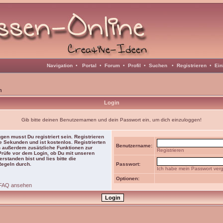
Navigation
•
Portal
•
Forum
•
Profil
•
Suchen
•
Registrieren
•
Ein
n
Login
Gib bitte deinen Benutzernamen und dein Passwort ein, um dich einzuloggen!
gen musst Du registriert sein. Registrieren
e Sekunden und ist kostenlos. Registrierten
Benutzername:
 außerdem zusätzliche Funktionen zur
Registrieren
 Prüfe vor dem Login, ob Du mit unseren
rstanden bist und lies bitte die
Regeln durch.
Passwort:
Ich habe mein Passwort ver
Optionen:
FAQ ansehen