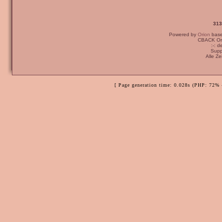
313
Powered by
Orion
bas
CBACK Ori
:-: 
Supp
Alle Z
[ Page generation time: 0.028s (PHP: 72% 