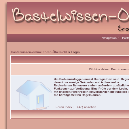
Navigation
•
Port
bastelwissen-online Foren-Übersicht
» Login
Gib bitte deinen Benutzernam
Um Dich einzuloggen musst Du registriert sein. Regis
dauert nur wenige Sekunden und ist kostenlos.
Registrierten Benutzern stehen außerdem zusätzliche
Funktionen zur Verfügung. Bitte Prüfe vor dem Login,
mit unseren Forenregeln einverstanden bist und lies b
die bereitgestellten Regeln durch.
Foren Index
|
FAQ ansehen