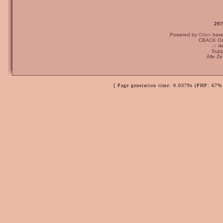
297
Powered by
Orion
bas
CBACK Ori
:-: 
Supp
Alle Z
[ Page generation time: 0.0379s (PHP: 67% 